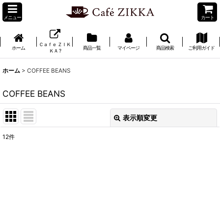
メニュー
カート
Ｃａｆｅ ＺＩＫ
ホーム
商品一覧
マイページ
商品検索
ご利用ガイド
ＫＡ ?
ホーム
>
COFFEE BEANS
COFFEE BEANS
表示順変更
閉じる
12
件
サブカテゴリ
:
表示数
:
並び順
: