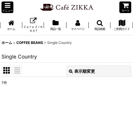
メニュー
カート
Ｃａｆｅ ＺＩＫ
ホーム
商品一覧
マイページ
商品検索
ご利用ガイド
ＫＡ ?
ホーム
>
COFFEE BEANS
>
Single Country
Single Country
表示順変更
閉じる
7
件
表示数
:
並び順
:
絞り込む