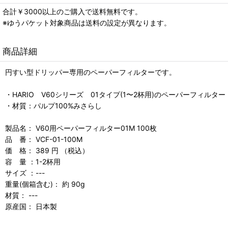
合計￥3000以上のご購入で送料無料です。
※ゆうパケット対象商品は送料の設定が異なります。
商品詳細
円すい型ドリッパー専用のペーパーフィルターです。
・HARIO V60シリーズ 01タイプ(1〜2杯用)のペーパーフィルター
・材質：パルプ100%みさらし
製品名： V60用ペーパーフィルター01M 100枚
品 番： VCF-01-100M
価 格： 389 円 （税込）
容 量 ：1-2杯用
サイズ ：---
重量(個箱含む)： 約 90g
材質： ---
原産国： 日本製